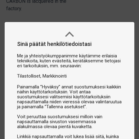
CARBON is lacquered in the
factory.
Sinä päätät henkilötiedoistasi
Me ja yhteistyökumppanimme käytämme erilaisia
tekniikoita, kuten evästeitä, kerätäksemme tietojasi
eri tarkoituksiin, mm. seuraaviin:
Tilastolliset
Markkinointi
Painamalla ”Hyväksy” annat suostumuksesi kaikkiin
näihin käyttötarkoituksiin. Voit antaa
suostumuksesi valitsemiisi käyttötarkoituksiin
napsauttamalla niiden vieressä olevaa valintaruutua
ja painamalla ”Tallenna asetukset”.
Voit peruuttaa suostumuksesi milloin vain
napsauttamalla sivuston vasemmassa
alakulmassa olevaa pientä kuvaketta.
Linkkiä napsauttamalla voit lukea lisää siitä, kuinka