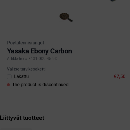
Pöytätennisrungot
Yasaka Ebony Carbon
Artikkelinro:7401-009-456-D
Product information
Valitse tarvikepaketti
Lakattu
€7,50
The product is discontinued
Liittyvät tuotteet