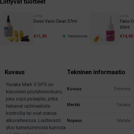
Liittyvät tuotteet
Liima
Liima
Donic Vario Clean 37ml
Falco 
60ml
€11,90
€14,90
Varastossa
Kuvaus
Tekninen informaatio
Yasaka Mark V GPS on
Kovuus
Pehmeä
klassinen pöytätenniskumi,
joka sopii pelaajille, jotka
Merkki
Yasaka
haluavat optimaalista
kontrollia tai ovat uransa
alkuvaiheessa. Luultavasti
Nopeus
Matala
yksi tunnetuimmista kumista