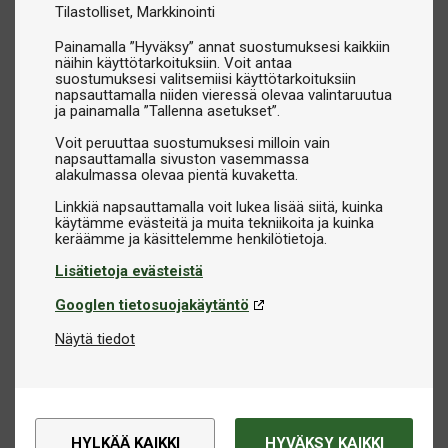
Tilastolliset
Markkinointi
Painamalla ”Hyväksy” annat suostumuksesi kaikkiin
näihin käyttötarkoituksiin. Voit antaa
suostumuksesi valitsemiisi käyttötarkoituksiin
napsauttamalla niiden vieressä olevaa valintaruutua
ja painamalla ”Tallenna asetukset”.
Voit peruuttaa suostumuksesi milloin vain
napsauttamalla sivuston vasemmassa
alakulmassa olevaa pientä kuvaketta.
Linkkiä napsauttamalla voit lukea lisää siitä, kuinka
käytämme evästeitä ja muita tekniikoita ja kuinka
Lisätietoja evästeistä
Googlen tietosuojakäytäntö
Näytä tiedot
HYLKÄÄ KAIKKI
HYVÄKSY KAIKKI