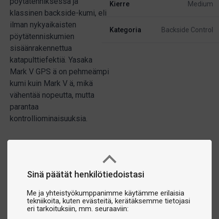
pöytätenniksessä ja
Kierre
Medium
klassinen backside-kumi, eli
ilman nykyaikaisten
Kategoria
Backside Control
pöytätenniskumien
sisäänrakennettua
katapulttiefektiä. Yasaka
Mark V GPS ä on pehmeämpi
kumi kuin Mark V ä, mikä
vähentää nopeutta, mutta
parantaa
kontrolliominaisuuksia.
Sinä päätät henkilötiedoistasi
Me ja yhteistyökumppanimme käytämme erilaisia
tekniikoita, kuten evästeitä, kerätäksemme tietojasi
eri tarkoituksiin, mm. seuraaviin: