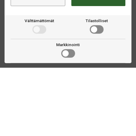
Välttämättömät
Tilastolliset
Markkinointi
Ota yhteyttä
Linnankatu 33
Turku, FI
(02) 251 9913
myynti@biljardihuolto.fi