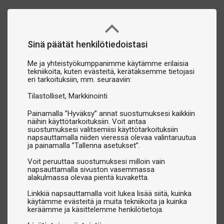
Sinä päätät henkilötiedoistasi
Me ja yhteistyökumppanimme käytämme erilaisia
tekniikoita, kuten evästeitä, kerätäksemme tietojasi
eri tarkoituksiin, mm. seuraaviin:
Tilastolliset
Markkinointi
Painamalla ”Hyväksy” annat suostumuksesi kaikkiin
näihin käyttötarkoituksiin. Voit antaa
suostumuksesi valitsemiisi käyttötarkoituksiin
napsauttamalla niiden vieressä olevaa valintaruutua
ja painamalla ”Tallenna asetukset”.
Voit peruuttaa suostumuksesi milloin vain
napsauttamalla sivuston vasemmassa
alakulmassa olevaa pientä kuvaketta.
Linkkiä napsauttamalla voit lukea lisää siitä, kuinka
käytämme evästeitä ja muita tekniikoita ja kuinka