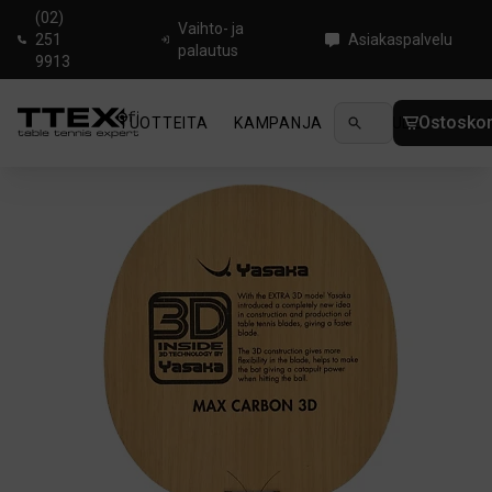
(02)
Vaihto- ja
251
Asiakaspalvelu
palautus
9913
Ostoskor
TUOTTEITA
KAMPANJA
UUTUUDET
OHJ
Koti
/
Pöytätennisrungot
/
Offensive
/
Yasaka Max Carbon 3D