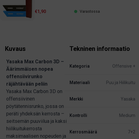
€1,90
Varastossa
Kuvaus
Tekninen informaatio
Yasaka Max Carbon 3D –
Kategoria
Offensive +
Äärimmäisen nopea
offensiivirunko
Materiaali
Puu ja Hiilikuitu
räjähtävään peliin
Yasaka Max Carbon 3D on
offensiivinen
Merkki
Yasaka
pöytätennisrunko, jossa on
peräti yhdeksän kerrosta –
Kontrolli
Medium
seitsemän puuviilua ja kaksi
hiilikuitukerrosta
Kerrosmäärä
7+2
maksimaalisen nopeuden ja