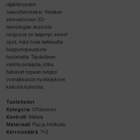
räjähtävyyden
saavuttamiseksi. Yasakan
innovatiivisen 3D-
teknologian ansiosta
rungossa on laajempi sweet
spot, mikä lisää tarkkuutta
huippunopeudesta
huolimatta. Täydellinen
valinta pelaajille, jotka
haluavat nopean rungon
voimakkaisiin hyökkäyksiin
kaikista kulmista.
Tuotetiedot
Kategoria
: Offensive+
Kontrolli
: Matala
Materiaali
: Puu ja Hiilikuitu
Kerrosmäärä
: 7+2