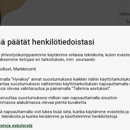
Valits
L
€179
nä päätät henkilötiedoistasi
V
 yhteistyökumppanimme käytämme erilaisia tekniikoita, kuten evästei
äksemme tietojasi eri tarkoituksiin, mm. seuraaviin:
olliset
Markkinointi
malla ”Hyväksy” annat suostumuksesi kaikkiin näihin käyttötarkoituks
antaa suostumuksesi valitsemiisi käyttötarkoituksiin napsauttamalla 
ssä olevaa valintaruutua ja painamalla ”Tallenna asetukset”.
peruuttaa suostumuksesi milloin vain napsauttamalla sivuston
massa alakulmassa olevaa pientä kuvaketta.
iä napsauttamalla voit lukea lisää siitä, kuinka käytämme evästeitä ja
ietoja evästeistä