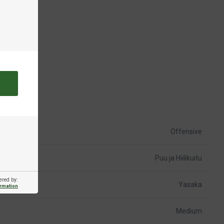
Offensive
Puu ja Hiilikuitu
ered by:
Yasaka
ormation
Medium