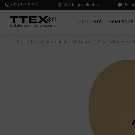
(02) 251 9913
Vaihto- ja palautus
Asiak
TUOTTEITA
KAMPANJA
Koti
/
Pöytätennisrungot
/
Offensive
/
Yasaka Resonate G