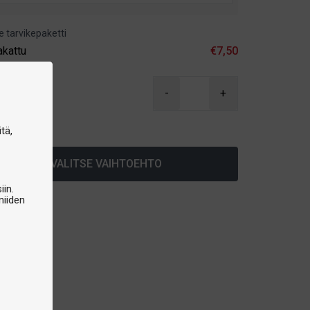
e tarvikepaketti
akattu
€7,50
,90
-
+
arastossa
tä,
VALITSE VAIHTOEHTO
iin.
niiden