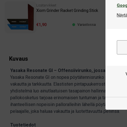
Goog
Lisätarvikkeet
Xiom Grinder Racket Grinding Stick
Näytä
€1,90
Varastossa
Kuvaus
Yasaka Resonate GI – Offensiivirunko, jossa on hiiliku
Yasaka Resonate GI on nopea pöytätennisrunko pelaajille, j
vakautta ja tarkkuutta. Elastisten pintapuukerrosten ja rung
yhdistelmä luo ainutlaatuisen tasapainon hallinnan ja voima
pallokosketus tarjoaa erinomaisen tuntuman ja tarkkuuden, 
ihanteellisen nopeisiin palloralleihin lähellä pöytää. Täydell
pelaajalle, joka haluaa vakautta ja luotettavuutta peliinsä.
Tuotetiedot