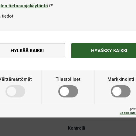
len tietosuojakäytäntö
 tiedot
HYLKÄÄ KAIKKI
HYVÄKSY KAIKKI
Tekninen informaatio
itua vakauteen ja tarkkuuteen
Välttämättömät
Tilastolliset
Markkinointi
Kategoria
otka etsivät poikkeuksellista
on sisällä olevan G-carbonin
Materiaali
n välille. Pehmeämpi
mikä tekee tästä rungosta
pow
inen valinta offensiiviselle
Merkki
Cookie Inf
Kontrolli