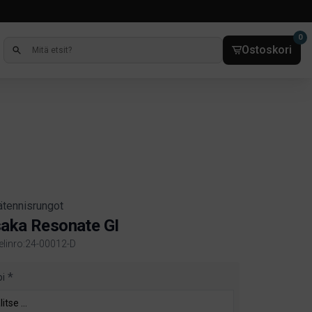
0
Ostoskori
ätennisrungot
aka Resonate GI
kelinro:24-00012-D
ct information
pi