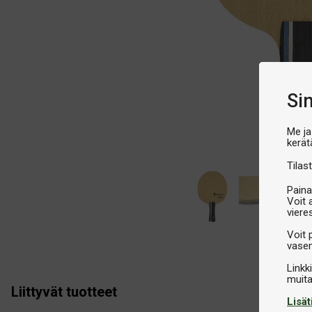
Si
Me ja
kerät
Tilast
Paina
Voit 
viere
Voit 
vasem
Linkk
Liittyvät tuotteet
Lisät