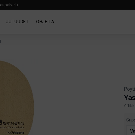
aspalvelu
UUTUUDET
OHJEITA
I
Pöyt
Yas
Artik
Produ
Grip