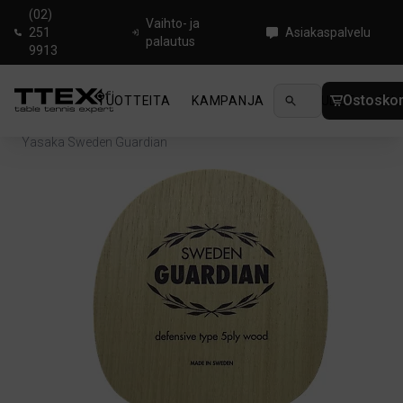
(02)
Vaihto- ja
251
Asiakaspalvelu
palautus
9913
Ostoskor
TUOTTEITA
KAMPANJA
UUTUUDET
OHJ
Koti
/
Pöytätennisrungot
/
Defensive
/
Yasaka Sweden Guardian