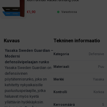
Xiom Grinder Racket Grinding Stick
€1,90
Varastossa
Kuvaus
Tekninen informaatio
Yasaka Sweden Guardian –
Kategoria
Defensive
Moderni
defensiivipelaajan runko
Materiaali
Puu
Yasaka Sweden Guardian on
defensiivinen
pöytätennisrunko, joka on
Merkki
Yasaka
kehitetty nykyaikaisille
puolustuspelaajille, jotka
Kontrolli
Korkea
haluavat myös kyetä
yllättäviin hyökkäyksiin.
Kerrosmäärä
5