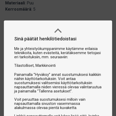
Materiaali
: Puu
Kerrosmäärä
: 5
Sinä päätät henkilötiedoistasi
Me ja yhteistyökumppanimme käytämme erilaisia
tekniikoita, kuten evästeitä, kerätäksemme tietojasi
eri tarkoituksiin, mm. seuraaviin:
Tilastolliset
Markkinointi
Painamalla ”Hyväksy” annat suostumuksesi kaikkiin
näihin käyttötarkoituksiin. Voit antaa
suostumuksesi valitsemiisi käyttötarkoituksiin
napsauttamalla niiden vieressä olevaa valintaruutua
ja painamalla ”Tallenna asetukset”.
Voit peruuttaa suostumuksesi milloin vain
napsauttamalla sivuston vasemmassa
alakulmassa olevaa pientä kuvaketta.