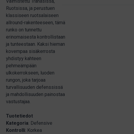
Valmistettu Tranåsissa,
Ruotsissa, ja perustuen
klassiseen ruotsalaiseen
allround-rakenteeseen, tämä
runko on tunnettu
erinomaisesta kontrollistaan
ja tunteestaan. Kaksi hieman
kovempaa sisäkerrosta
yhdistyy kahteen
pehmeämpään
ulkokerrokseen, luoden
rungon, joka tarjoaa
turvallisuuden defenssissä
ja mahdollisuuden painostaa
vastustajaa.
Tuotetiedot
Kategoria
: Defensive
Kontrolli
: Korkea