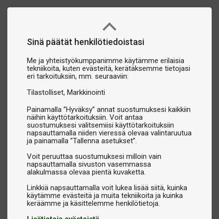
Sinä päätät henkilötiedoistasi
Me ja yhteistyökumppanimme käytämme erilaisia
tekniikoita, kuten evästeitä, kerätäksemme tietojasi
eri tarkoituksiin, mm. seuraaviin:
Tilastolliset
Markkinointi
Painamalla ”Hyväksy” annat suostumuksesi kaikkiin
näihin käyttötarkoituksiin. Voit antaa
suostumuksesi valitsemiisi käyttötarkoituksiin
napsauttamalla niiden vieressä olevaa valintaruutua
ja painamalla ”Tallenna asetukset”.
Voit peruuttaa suostumuksesi milloin vain
napsauttamalla sivuston vasemmassa
alakulmassa olevaa pientä kuvaketta.
Linkkiä napsauttamalla voit lukea lisää siitä, kuinka
käytämme evästeitä ja muita tekniikoita ja kuinka