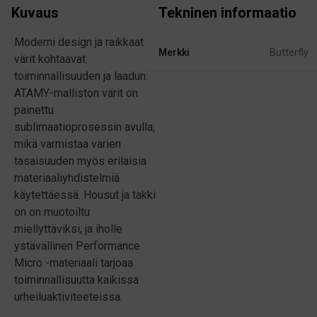
Kuvaus
Tekninen informaatio
Moderni design ja raikkaat
Merkki
Butterfly
värit kohtaavat
toiminnallisuuden ja laadun.
ATAMY-malliston värit on
painettu
sublimaatioprosessin avulla,
mikä varmistaa värien
tasaisuuden myös erilaisia
materiaaliyhdistelmiä
käytettäessä. Housut ja takki
on on muotoiltu
miellyttäviksi, ja iholle
ystävällinen Performance
Micro -materiaali tarjoaa
toiminnallisuutta kaikissa
urheiluaktiviteeteissa.