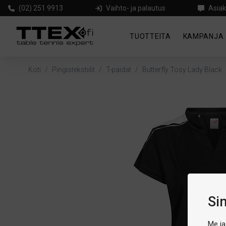
(02) 251 9913
Vaihto- ja palautus
Asiak
TUOTTEITA
KAMPANJA
Koti
/
Pingistekstiilit
/
T-paidat
/
Butterfly Tosy Lady Black
Si
Me ja