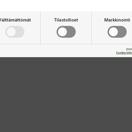
nomainen istuvuus ja joka on
Merkki
tuspaita, mutta myös
Välttämättömät
Tilastolliset
Markkinointi
pow
Cookie Inf