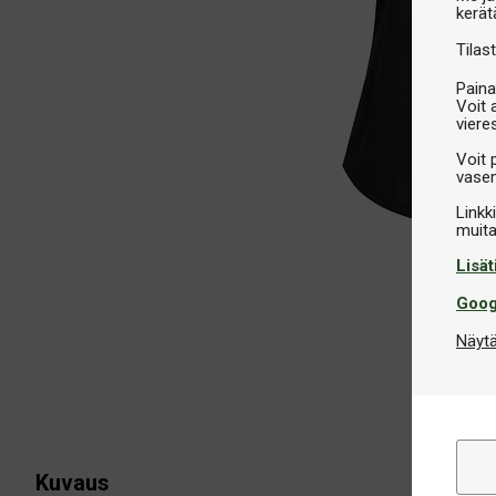
kerät
Tilast
Paina
Voit 
viere
Voit 
vasem
Linkk
Lisät
Goog
Näytä
Kuvaus