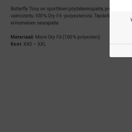
Butterfly Tosy on sporttinen pöytätennispaita, jossa on eri
valmistettu 100 % Dry Fit -polyesteristä. Täydellinen harjoi
erinomainen seurapaita.
Materiaali
: Micro Dry Fit (100 % polyesteri)
Koot
: XXS – XXL