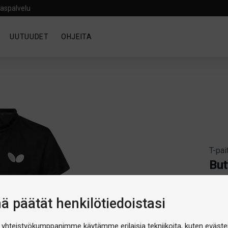
aspalvelu
UUTUUDET
OHJEITA
T-pai
But
Artik
Produ
Th
nä päätät henkilötiedoistasi
 yhteistyökumppanimme käytämme erilaisia tekniikoita, kuten evästei