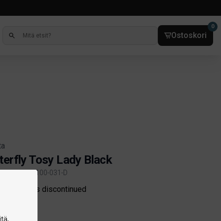
0
Ostoskori
ta
terfly Tosy Lady Black
kelinro:2108-100-031-D
ct information
e product is discontinued
tä,