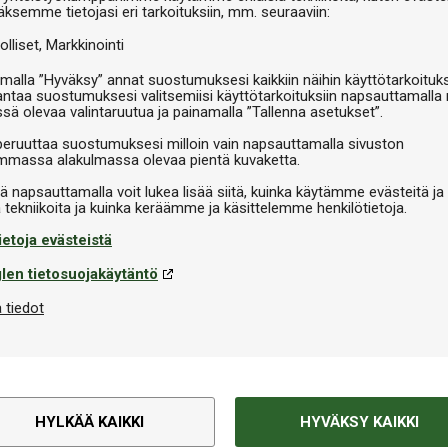
äksemme tietojasi eri tarkoituksiin, mm. seuraaviin:
olliset
Markkinointi
malla ”Hyväksy” annat suostumuksesi kaikkiin näihin käyttötarkoituks
antaa suostumuksesi valitsemiisi käyttötarkoituksiin napsauttamalla 
ssä olevaa valintaruutua ja painamalla ”Tallenna asetukset”.
peruuttaa suostumuksesi milloin vain napsauttamalla sivuston
massa alakulmassa olevaa pientä kuvaketta.
iä napsauttamalla voit lukea lisää siitä, kuinka käytämme evästeitä ja
ietoja evästeistä
len tietosuojakäytäntö
 tiedot
HYLKÄÄ KAIKKI
HYVÄKSY KAIKKI
Tekninen informaatio