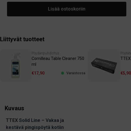
Lisää ostoskoriin
Liittyvät tuotteet
Pöydänpuhdistus
Pöytät
Cornilleau Table Cleaner 750
TTEX 
ml
€17,90
€5,90
Varastossa
Kuvaus
TTEX Solid Line – Vakaa ja
kestävä pingispöytä kotiin