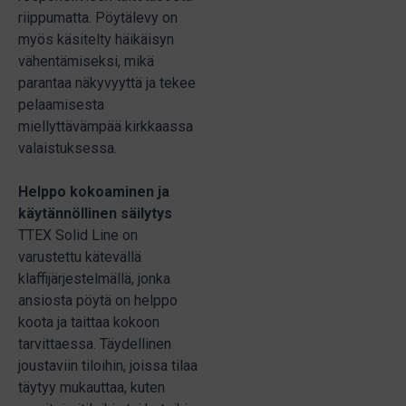
riippumatta. Pöytälevy on
myös käsitelty häikäisyn
vähentämiseksi, mikä
parantaa näkyvyyttä ja tekee
pelaamisesta
miellyttävämpää kirkkaassa
valaistuksessa.
Helppo kokoaminen ja
käytännöllinen säilytys
TTEX Solid Line on
varustettu kätevällä
klaffijärjestelmällä, jonka
ansiosta pöytä on helppo
koota ja taittaa kokoon
tarvittaessa. Täydellinen
joustaviin tiloihin, joissa tilaa
täytyy mukauttaa, kuten