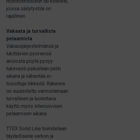
monitoimitiloihin tai koteihin,
joissa säilytystila on
rajallinen.
Vakaata ja turvallista
pelaamista
Vakausjärjestelmänsä ja
lukittavien pyöriensä
ansiosta pöytä pysyy
tukevasti paikallaan pelin
aikana ja vähentää ei-
toivottuja liikkeitä. Rakenne
on suunniteltu varmistamaan
turvallinen ja luotettava
käyttö myös intensiivisen
pelaamisen aikana.
TTEX Solid Line toimitetaan
täydellisenä verkon ja