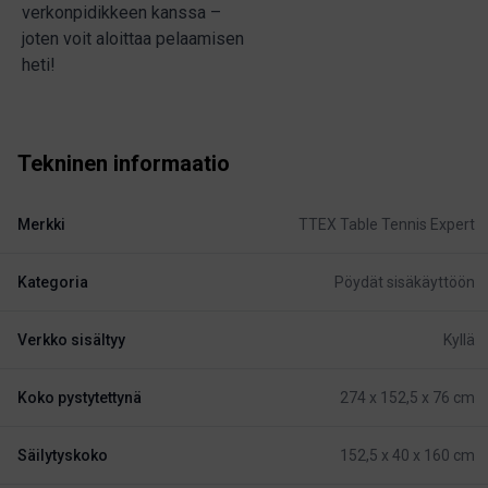
verkonpidikkeen kanssa –
joten voit aloittaa pelaamisen
heti!
Tekninen informaatio
Merkki
TTEX Table Tennis Expert
Kategoria
Pöydät sisäkäyttöön
Verkko sisältyy
Kyllä
Koko pystytettynä
274 x 152,5 x 76 cm
Säilytyskoko
152,5 x 40 x 160 cm