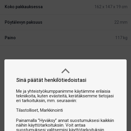
Koko pakkauksessa
162 x 147 x 19 cm
Pöytälevyn paksuus
22 mm
Paino
117 kg
Sinä päätät henkilötiedoistasi
Me ja yhteistyökumppanimme käytämme erilaisia
tekniikoita, kuten evästeitä, kerätäksemme tietojasi
eri tarkoituksiin, mm. seuraaviin:
Tilastolliset
Markkinointi
Painamalla ”Hyväksy” annat suostumuksesi kaikkiin
näihin käyttötarkoituksiin. Voit antaa
suostumuksesi valitsemiisi käyttötarkoituksiin