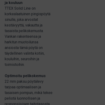
ja kouluun
TTEX Solid Line on
korkealaatuinen pingispöytä
sinulle, joka arvostat
kestävyyttä, vakautta ja
tasaista pelikokemusta.
Vankan rakenteensa ja
harkitun muotoilunsa
ansiosta tämä pöytä on
täydellinen valinta kotiin,
kouluihin, seuroihin ja
toimistoihin.
Optimoitu pelikokemus
22 mm paksu pöytälevy
tarjoaa optimaalisen ja
tasaisen pompun, mikä tekee
pelistä luonnollisen ja
responsiivisen taitotasosta