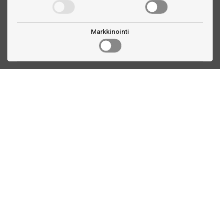
Markkinointi
Ota yhteyttä
Linnankatu 33
Turku, FI
(02) 251 9913
myynti@biljardihuolto.fi
Asiakaspalvelu