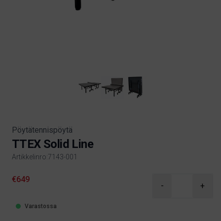
Pöytätennispöytä
TTEX Solid Line
Artikkelinro:7143-001
Product information
€649
-
+
Varastossa