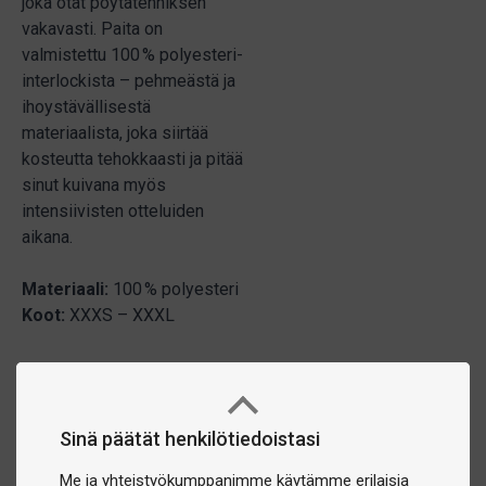
joka otat pöytätenniksen
vakavasti. Paita on
valmistettu 100 % polyesteri-
interlockista – pehmeästä ja
ihoystävällisestä
materiaalista, joka siirtää
kosteutta tehokkaasti ja pitää
sinut kuivana myös
intensiivisten otteluiden
aikana.
Materiaali:
100 % polyesteri
Koot:
XXXS – XXXL
Sinä päätät henkilötiedoistasi
Me ja yhteistyökumppanimme käytämme erilaisia