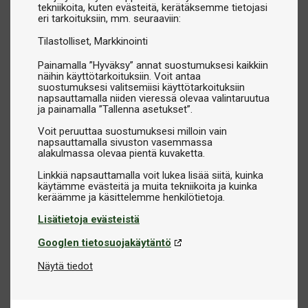
tekniikoita, kuten evästeitä, kerätäksemme tietojasi
eri tarkoituksiin, mm. seuraaviin:
Tilastolliset
Markkinointi
Painamalla ”Hyväksy” annat suostumuksesi kaikkiin
näihin käyttötarkoituksiin. Voit antaa
suostumuksesi valitsemiisi käyttötarkoituksiin
napsauttamalla niiden vieressä olevaa valintaruutua
ja painamalla ”Tallenna asetukset”.
Voit peruuttaa suostumuksesi milloin vain
napsauttamalla sivuston vasemmassa
alakulmassa olevaa pientä kuvaketta.
Linkkiä napsauttamalla voit lukea lisää siitä, kuinka
käytämme evästeitä ja muita tekniikoita ja kuinka
Lisätietoja evästeistä
Googlen tietosuojakäytäntö
Näytä tiedot