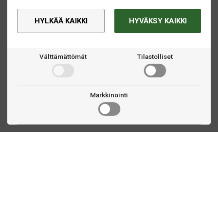
HYLKÄÄ KAIKKI
HYVÄKSY KAIKKI
Välttämättömät
Tilastolliset
Markkinointi
Ota yhteyttä
Linnankatu 33
Turku, FI